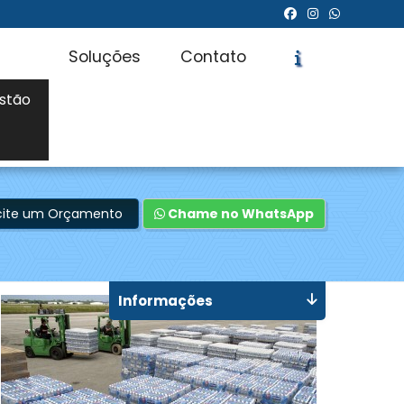
Soluções
Contato
stão
icite um Orçamento
Chame no WhatsApp
Informações