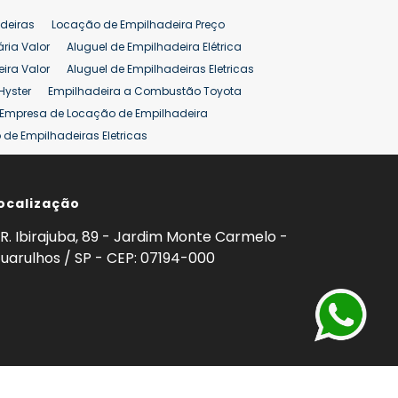
deiras
Locação de Empilhadeira Preço
ária Valor
Aluguel de Empilhadeira Elétrica
ira Valor
Aluguel de Empilhadeiras Eletricas
Hyster
Empilhadeira a Combustão Toyota
Empresa de Locação de Empilhadeira
de Empilhadeiras Eletricas
ção de Empilhadeiras
Preço Aluguel Empilhadeira
ocalização
omprar Empilhadeira Hyster
Venda de Empilhadeira
enda
Aluguel de Empilhadeira 25 ton
R. Ibirajuba, 89 - Jardim Monte Carmelo -
5 ton
Venda Empilhadeiras 25 ton
uarulhos / SP - CEP: 07194-000