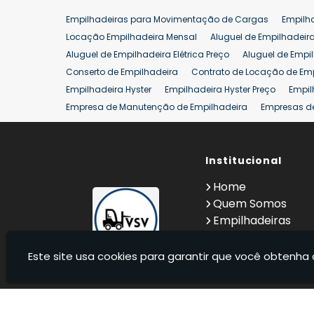
Empilhadeiras para Movimentação de Cargas
Empilh
Locação Empilhadeira Mensal
Aluguel de Empilhadeir
Aluguel de Empilhadeira Elétrica Preço
Aluguel de Empi
Conserto de Empilhadeira
Contrato de Locação de Em
Empilhadeira Hyster
Empilhadeira Hyster Preço
Empil
Empresa de Manutenção de Empilhadeira
Empresas d
Locação Empilhadeira Hyster
Locação Empilhadeira p
Manutenção em Empilhadeiras
Manutenção Preventiv
Reforma de Empilhadeira
Comprar Empilhadeira
Institucional
Co
Venda de Empilhadeiras
Venda de Empilhadeiras Us
Home
Locação de Empilhadeira 25 ton
Comprar Empilhadeir
Quem Somos
Empilhadeiras
Contato
Informações
Este site usa cookies para garantir que você obtenha 