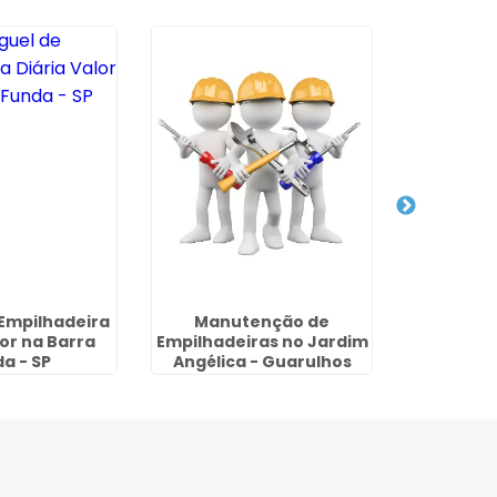
 Empilhadeira
Manutenção de
Manu
lor na Barra
Empilhadeiras no Jardim
Empil
a - SP
Angélica - Guarulhos
Ribeir