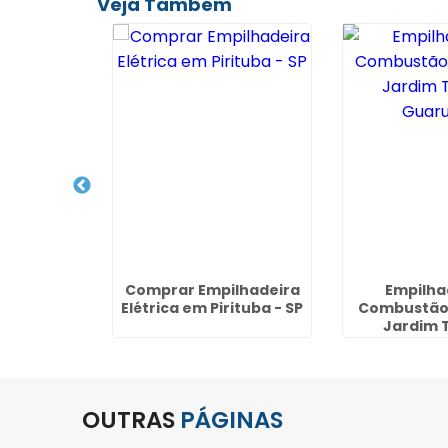
Veja Também
lhadeiras
Comprar Empilhadeira
Empilha
ta II -
Elétrica em Pirituba - SP
Combustão 
hos
Jardim T
Guaru
OUTRAS
PÁGINAS