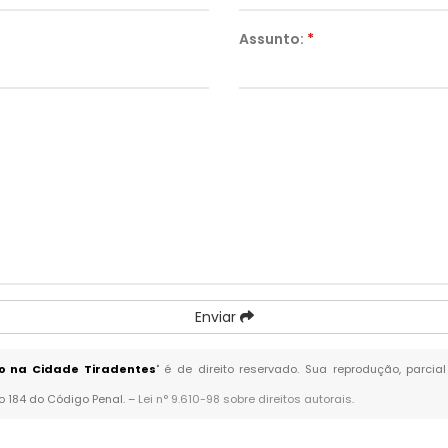
Assunto:
*
Enviar
o na Cidade Tiradentes
" é de direito reservado. Sua reprodução, parcia
go 184 do Código Penal. –
Lei n° 9.610-98 sobre direitos autorais
.