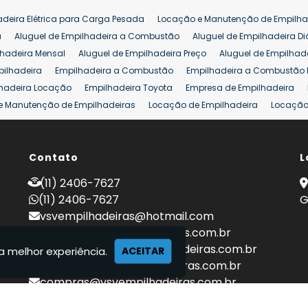
adeira Elétrica para Carga Pesada
Locação e Manutenção de Empilha
a
Aluguel de Empilhadeira a Combustão
Aluguel de Empilhadeira Di
lhadeira Mensal
Aluguel de Empilhadeira Preço
Aluguel de Empilhade
pilhadeira
Empilhadeira a Combustão
Empilhadeira a Combustão 
hadeira Locação
Empilhadeira Toyota
Empresa de Empilhadeira
e Manutenção de Empilhadeiras
Locação de Empilhadeira
Locação 
ara Hipermercados
Locação Empilhadeira para Mercados
Manuten
a Empilhadeiras
Peças de Empilhadeiras
Peças para Empilhadeiras
mprar Empilhadeira Elétrica
Contato
Comprar Empilhadeira Eletrica Usada
L
C
adas
Venda Empilhadeiras
Preço de Empilhadeira
Empilhadeira V
(11) 2406-7627
a 25 ton
Empilhadeira a Combustão 25 ton
Preço de Empilhadeira 2
(11) 2406-7627
G
vsvempilhadeiras@hotmail.com
locacao@vsvempilhadeiras.com.br
manutencao@vsvempilhadeiras.com.br
a melhor experiência.
ACEITAR
financeiro@vsvempilhadeiras.com.br
compras@vsvempilhadeiras.com.br