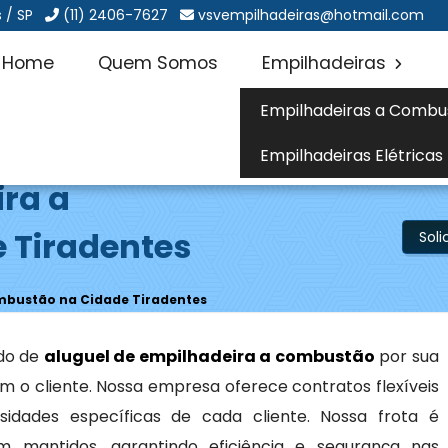
 / SP
(11) 2406-7627
vsvempilhadeiras@hotmail.com
Home
Quem Somos
Empilhadeiras
Empilhadeiras a Combu
Empilhadeiras Elétricas
ira a
 Tiradentes
Sol
mbustão na Cidade Tiradentes
do de
aluguel de empilhadeira a combustão
por sua
 o cliente. Nossa empresa oferece contratos flexíveis
idades específicas de cada cliente. Nossa frota é
mantidos, garantindo eficiência e segurança nas