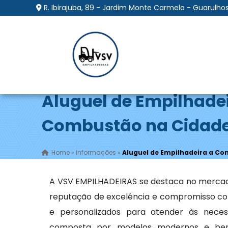
R. Ibirajuba, 89 - Jardim Monte Carmelo - Guarulhos
Aluguel de Empilhade
Combustão na Cidade
Home
»
Informações
»
Aluguel de Empilhadeira a Co
A VSV EMPILHADEIRAS se destaca no merca
reputação de excelência e compromisso com
e personalizados para atender às necess
composta por modelos modernos e bem 