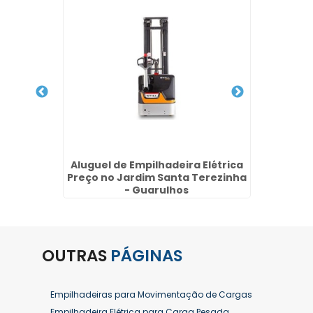
na Vila
Aluguel de Empilhadeira Elétrica
Peça
s
Preço no Jardim Santa Terezinha
J
- Guarulhos
OUTRAS
PÁGINAS
Empilhadeiras para Movimentação de Cargas
Empilhadeira Elétrica para Carga Pesada