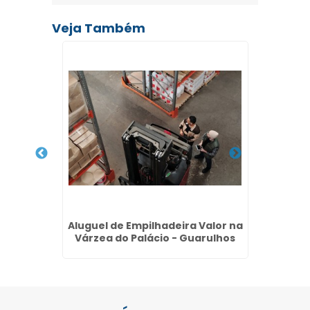
Veja Também
ira em
Aluguel de Empilhadeira Valor na
Alugu
- SP
Várzea do Palácio - Guarulhos