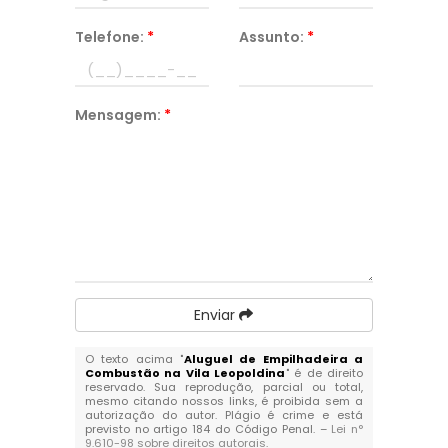
Telefone:
*
Assunto:
*
Mensagem:
*
Enviar
O texto acima "
Aluguel de Empilhadeira a
Combustão na Vila Leopoldina
" é de direito
reservado. Sua reprodução, parcial ou total,
mesmo citando nossos links, é proibida sem a
autorização do autor. Plágio é crime e está
previsto no artigo 184 do Código Penal. –
Lei n°
9.610-98 sobre direitos autorais
.