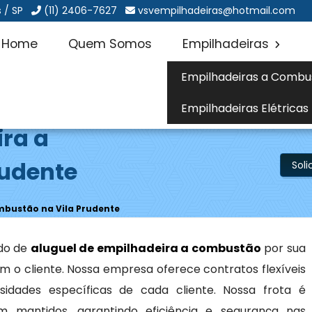
 / SP
(11) 2406-7627
vsvempilhadeiras@hotmail.com
Home
Quem Somos
Empilhadeiras
Empilhadeiras a Combu
Empilhadeiras Elétricas
ira a
rudente
Sol
mbustão na Vila Prudente
do de
aluguel de empilhadeira a combustão
por sua
 o cliente. Nossa empresa oferece contratos flexíveis
idades específicas de cada cliente. Nossa frota é
mantidos, garantindo eficiência e segurança nas