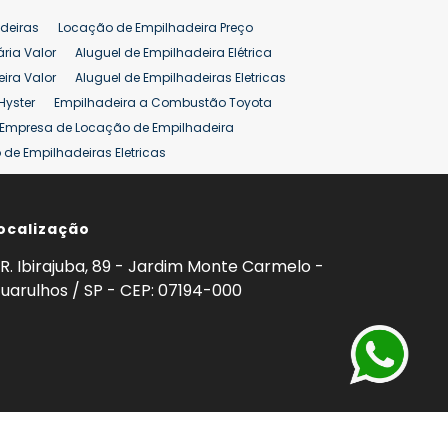
deiras
Locação de Empilhadeira Preço
ária Valor
Aluguel de Empilhadeira Elétrica
ira Valor
Aluguel de Empilhadeiras Eletricas
Hyster
Empilhadeira a Combustão Toyota
Empresa de Locação de Empilhadeira
de Empilhadeiras Eletricas
ção de Empilhadeiras
Preço Aluguel Empilhadeira
ocalização
omprar Empilhadeira Hyster
Venda de Empilhadeira
enda
Aluguel de Empilhadeira 25 ton
R. Ibirajuba, 89 - Jardim Monte Carmelo -
5 ton
Venda Empilhadeiras 25 ton
uarulhos / SP - CEP: 07194-000