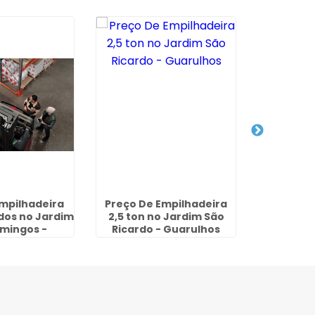
mpilhadeira
Preço De Empilhadeira
Aluguel d
dos no Jardim
2,5 ton no Jardim São
Diária V
mingos -
Ricardo - Guarulhos
Sã
rulhos