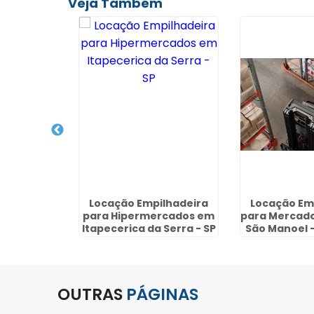
Veja Também
pilhadeira
Locação Empilhadeira
Locação Em
aro - SP
para Hipermercados em
para Mercado
Itapecerica da Serra - SP
São Manoel 
OUTRAS
PÁGINAS