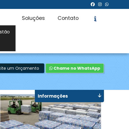
Soluções
Contato
stão
icite um Orçamento
Chame no WhatsApp
Informações