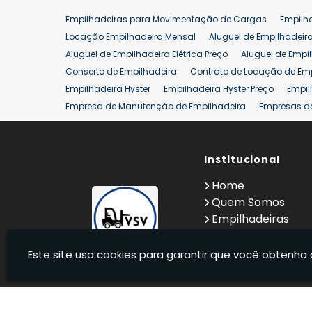
Empilhadeiras para Movimentação de Cargas
Empilh
Locação Empilhadeira Mensal
Aluguel de Empilhadeir
Aluguel de Empilhadeira Elétrica Preço
Aluguel de Empi
Conserto de Empilhadeira
Contrato de Locação de Em
Empilhadeira Hyster
Empilhadeira Hyster Preço
Empil
Empresa de Manutenção de Empilhadeira
Empresas d
Locação Empilhadeira Hyster
Locação Empilhadeira p
Manutenção em Empilhadeiras
Manutenção Preventiv
Reforma de Empilhadeira
Comprar Empilhadeira
Institucional
Co
Venda de Empilhadeiras
Venda de Empilhadeiras Us
Home
Locação de Empilhadeira 25 ton
Comprar Empilhadeir
Quem Somos
Empilhadeiras
Contato
Informações
Este site usa cookies para garantir que você obtenha 