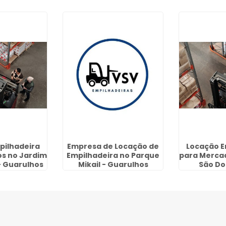
pilhadeira
Empresa de Locação de
Locação E
s no Jardim
Empilhadeira no Parque
para Merca
- Guarulhos
Mikail - Guarulhos
São Do
Gua