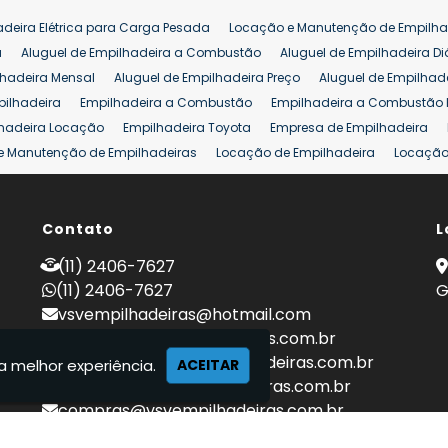
adeira Elétrica para Carga Pesada
Locação e Manutenção de Empilha
a
Aluguel de Empilhadeira a Combustão
Aluguel de Empilhadeira Di
lhadeira Mensal
Aluguel de Empilhadeira Preço
Aluguel de Empilhade
pilhadeira
Empilhadeira a Combustão
Empilhadeira a Combustão 
hadeira Locação
Empilhadeira Toyota
Empresa de Empilhadeira
e Manutenção de Empilhadeiras
Locação de Empilhadeira
Locação 
ara Hipermercados
Locação Empilhadeira para Mercados
Manuten
a Empilhadeiras
Peças de Empilhadeiras
Peças para Empilhadeiras
mprar Empilhadeira Elétrica
Contato
Comprar Empilhadeira Eletrica Usada
L
C
adas
Venda Empilhadeiras
Preço de Empilhadeira
Empilhadeira V
(11) 2406-7627
a 25 ton
Empilhadeira a Combustão 25 ton
Preço de Empilhadeira 2
(11) 2406-7627
G
vsvempilhadeiras@hotmail.com
locacao@vsvempilhadeiras.com.br
manutencao@vsvempilhadeiras.com.br
a melhor experiência.
ACEITAR
financeiro@vsvempilhadeiras.com.br
compras@vsvempilhadeiras.com.br