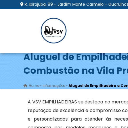
R. Ibirajuba, 89 - Jardim Monte Carmelo - Guarulhos
Aluguel de Empilhade
Combustão na Vila P
Home
»
Informações
»
Aluguel de Empilhadeira a Co
A VSV EMPILHADEIRAS se destaca no merca
reputação de excelência e compromisso com
e personalizados para atender às necess
composta por modelos modernos e bem 