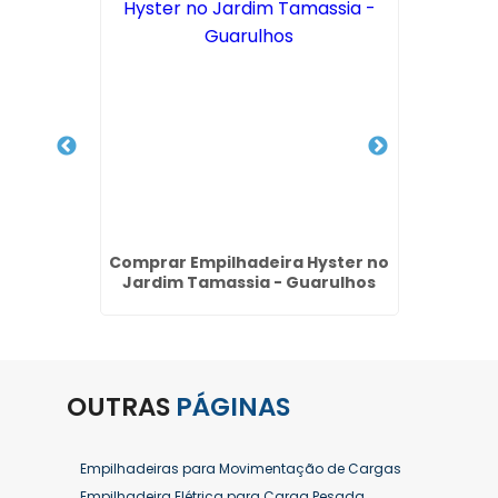
 ton em
Comprar Empilhadeira Hyster no
Alugu
Jardim Tamassia - Guarulhos
OUTRAS
PÁGINAS
Empilhadeiras para Movimentação de Cargas
Empilhadeira Elétrica para Carga Pesada