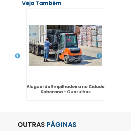
Veja Também
létrica
Aluguel de Empilhadeira no Cidade
Alugue
arulhos
Soberana - Guarulhos
OUTRAS
PÁGINAS