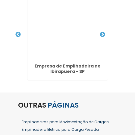
5 ton na
Empresa de Empilhadeira no
Loc
rulhos
Ibirapuera - SP
Mer
OUTRAS
PÁGINAS
Empilhadeiras para Movimentação de Cargas
Empilhadeira Elétrica para Carga Pesada