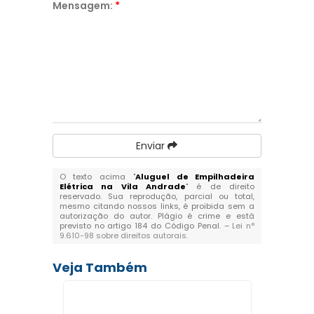
Mensagem:
*
Enviar
O texto acima "
Aluguel de Empilhadeira
Elétrica na Vila Andrade
" é de direito
reservado. Sua reprodução, parcial ou total,
mesmo citando nossos links, é proibida sem a
autorização do autor. Plágio é crime e está
previsto no artigo 184 do Código Penal. –
Lei n°
9.610-98 sobre direitos autorais
.
Veja Também