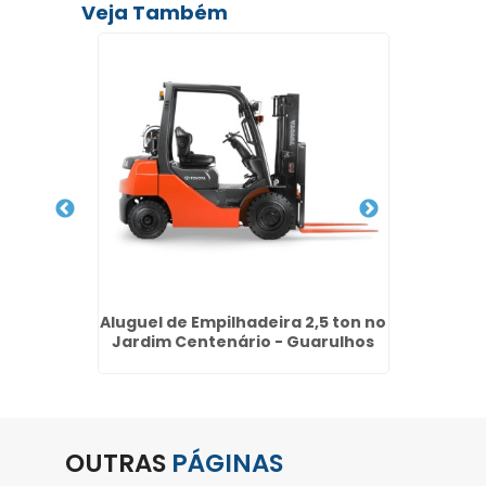
Veja Também
Vila
Aluguel de Empilhadeira 2,5 ton no
Refo
s
Jardim Centenário - Guarulhos
Parque
OUTRAS
PÁGINAS