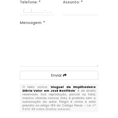
Telefone:
*
Assunto:
*
Mensagem:
*
Enviar
O texto acima "
Aluguel de Empilhadeira
Diária Valor em José Bonifácio
" é de direito
reservado. Sua reprodução, parcial ou total,
mesmo citando nossos links, é proibida sem a
autorização do autor. Plágio é crime e está
previsto no artigo 184 do Código Penal. –
Lei n°
9.610-98 sobre direitos autorais
.