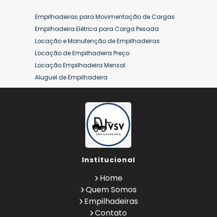
Empilhadeiras para Movimentação de Cargas
Empilhadeira Elétrica para Carga Pesada
Locação e Manutenção de Empilhadeiras
Locação de Empilhadeira Preço
Locação Empilhadeira Mensal
Aluguel de Empilhadeira
Aluguel de Empilhadeira a Combustão
Aluguel de Empilhadeira Diária Valor
Aluguel de Empilhadeira Elétrica
Aluguel de Empilhadeira Elétrica Preço
Aluguel de Empilhadeira Mensal
Aluguel de Empilhadeira Preço
Institucional
Aluguel de Empilhadeira Valor
Aluguel de Empilhadeiras Eletricas
Home
Conserto de Empilhadeira
Quem Somos
Contrato de Locação de Empilhadeira
Empilhadeiras
Empilhadeira a Combustão
Contato