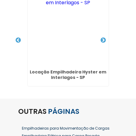
 Preço
Locação Empilhadeira Hyster em
Aluguel
P
Interlagos - SP
Vila S
OUTRAS
PÁGINAS
Empilhadeiras para Movimentação de Cargas
Empilhadeira Elétrica para Carga Pesada