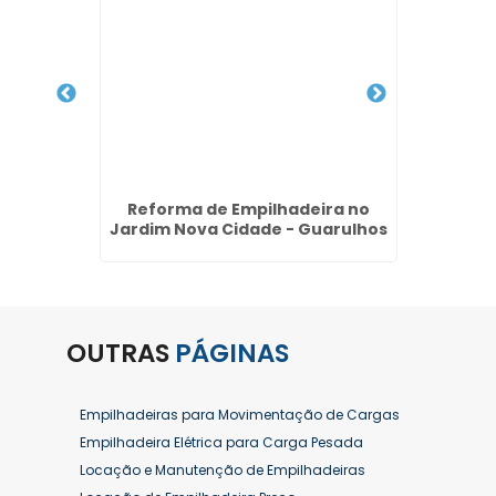
2,5 ton
Reforma de Empilhadeira no
Loc
Jardim Nova Cidade - Guarulhos
Merc
OUTRAS
PÁGINAS
Empilhadeiras para Movimentação de Cargas
Empilhadeira Elétrica para Carga Pesada
Locação e Manutenção de Empilhadeiras