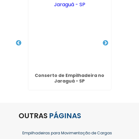
iras
Conserto de Empilhadeira no
Preço
la -
Jaraguá - SP
Po
OUTRAS
PÁGINAS
Empilhadeiras para Movimentação de Cargas