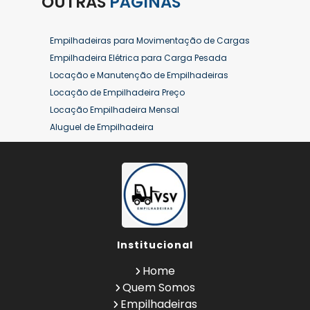
OUTRAS
PÁGINAS
Empilhadeiras para Movimentação de Cargas
Empilhadeira Elétrica para Carga Pesada
Locação e Manutenção de Empilhadeiras
Locação de Empilhadeira Preço
Locação Empilhadeira Mensal
Aluguel de Empilhadeira
Aluguel de Empilhadeira a Combustão
Aluguel de Empilhadeira Diária Valor
Aluguel de Empilhadeira Elétrica
Aluguel de Empilhadeira Elétrica Preço
Aluguel de Empilhadeira Mensal
Aluguel de Empilhadeira Preço
Institucional
Aluguel de Empilhadeira Valor
Aluguel de Empilhadeiras Eletricas
Home
Conserto de Empilhadeira
Quem Somos
Contrato de Locação de Empilhadeira
Empilhadeiras