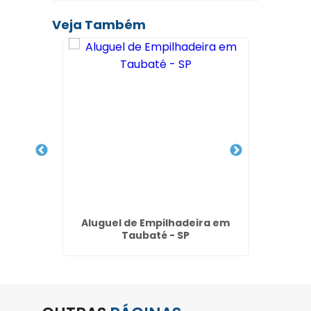
Veja Também
2,5 ton
Aluguel de Empilhadeira em
Alugue
Taubaté - SP
Pre