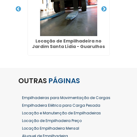
létrica
Locação de Empilhadeira no
Venda 
rulhos
Jardim Santa Lídia - Guarulhos
Ros
OUTRAS
PÁGINAS
Empilhadeiras para Movimentação de Cargas
Empilhadeira Elétrica para Carga Pesada
Locação e Manutenção de Empilhadeiras
Locação de Empilhadeira Preço
Locação Empilhadeira Mensal
Aluguel de Empilhadeira