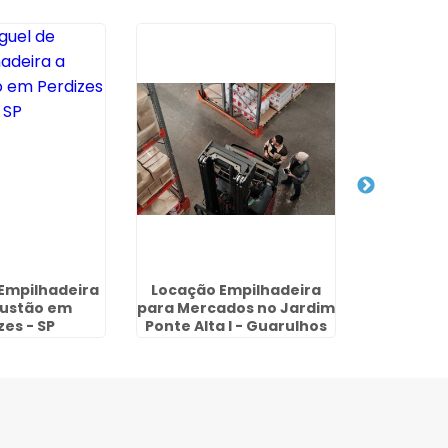
 Empilhadeira
Locação Empilhadeira
Preço de 
ustão em
para Mercados no Jardim
Cam
zes - SP
Ponte Alta I - Guarulhos