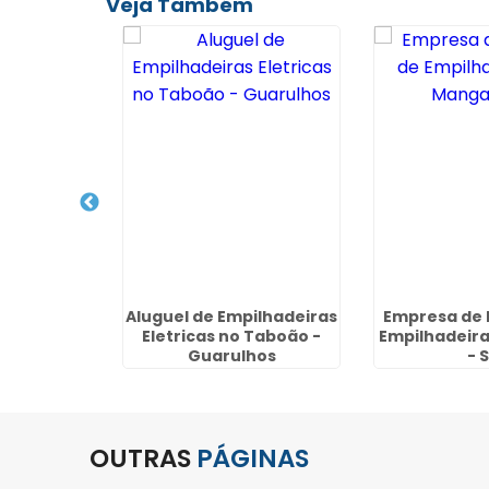
Veja Também
ão de
Aluguel de Empilhadeiras
Empresa de 
 no Jardim
Eletricas no Taboão -
Empilhadeir
 Guarulhos
Guarulhos
- 
OUTRAS
PÁGINAS