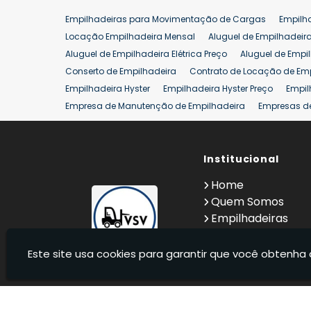
Empilhadeiras para Movimentação de Cargas
Empilh
Locação Empilhadeira Mensal
Aluguel de Empilhadeir
Aluguel de Empilhadeira Elétrica Preço
Aluguel de Empi
Conserto de Empilhadeira
Contrato de Locação de Em
Empilhadeira Hyster
Empilhadeira Hyster Preço
Empil
Empresa de Manutenção de Empilhadeira
Empresas d
Locação Empilhadeira Hyster
Locação Empilhadeira p
Manutenção em Empilhadeiras
Manutenção Preventiv
Reforma de Empilhadeira
Comprar Empilhadeira
Institucional
Co
Venda de Empilhadeiras
Venda de Empilhadeiras Us
Home
Locação de Empilhadeira 25 ton
Comprar Empilhadeir
Quem Somos
Empilhadeiras
Contato
Informações
Este site usa cookies para garantir que você obtenha 