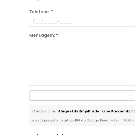
Telefone:
*
Mensagem:
*
O texto acima "
Aluguel de Empilhadeira no Pacaembú
" 
e está previsto no artigo 184 do Código Penal. –
Lei n° 9.610