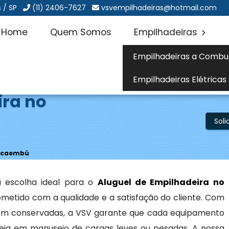
 / SP
(11) 2406-7627
vsvempilhadeiras@hotmail.com
Home
Quem Somos
Empilhadeiras
Empilhadeiras a Combu
Empilhadeiras Elétricas
ira no
Sol
Pacaembú
 escolha ideal para o
Aluguel de Empilhadeira no
metido com a qualidade e a satisfação do cliente. Com
m conservadas, a VSV garante que cada equipamento
seja em manuseio de cargas leves ou pesadas. A nossa