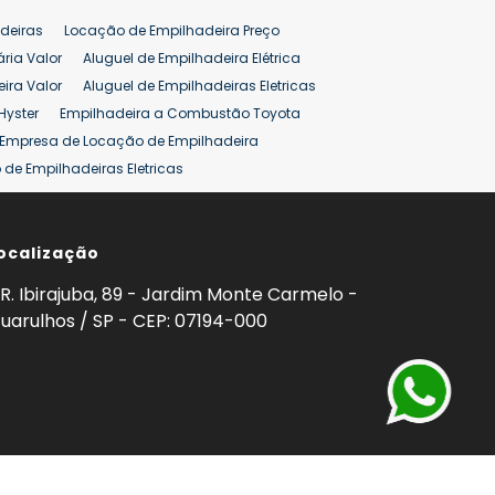
deiras
Locação de Empilhadeira Preço
ária Valor
Aluguel de Empilhadeira Elétrica
ira Valor
Aluguel de Empilhadeiras Eletricas
Hyster
Empilhadeira a Combustão Toyota
Empresa de Locação de Empilhadeira
de Empilhadeiras Eletricas
ção de Empilhadeiras
Preço Aluguel Empilhadeira
ocalização
omprar Empilhadeira Hyster
Venda de Empilhadeira
enda
Aluguel de Empilhadeira 25 ton
R. Ibirajuba, 89 - Jardim Monte Carmelo -
5 ton
Venda Empilhadeiras 25 ton
uarulhos / SP - CEP: 07194-000