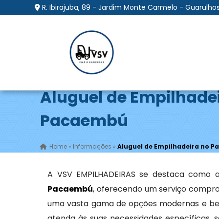
R. Ibirajuba, 89 - Jardim Monte Carmelo - Guarulhos
Aluguel de Empilhade
Pacaembú
Home
»
Informações
»
Aluguel de Empilhadeira no 
A VSV EMPILHADEIRAS se destaca como a
Pacaembú
, oferecendo um serviço compro
uma vasta gama de opções modernas e be
atenda às suas necessidades específicas, 