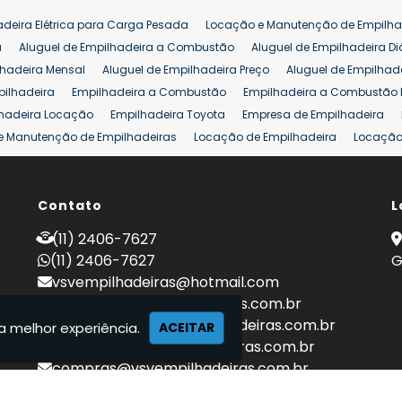
adeira Elétrica para Carga Pesada
Locação e Manutenção de Empilha
a
Aluguel de Empilhadeira a Combustão
Aluguel de Empilhadeira Di
lhadeira Mensal
Aluguel de Empilhadeira Preço
Aluguel de Empilhade
pilhadeira
Empilhadeira a Combustão
Empilhadeira a Combustão 
hadeira Locação
Empilhadeira Toyota
Empresa de Empilhadeira
e Manutenção de Empilhadeiras
Locação de Empilhadeira
Locação 
ara Hipermercados
Locação Empilhadeira para Mercados
Manuten
a Empilhadeiras
Peças de Empilhadeiras
Peças para Empilhadeiras
mprar Empilhadeira Elétrica
Contato
Comprar Empilhadeira Eletrica Usada
L
C
adas
Venda Empilhadeiras
Preço de Empilhadeira
Empilhadeira V
(11) 2406-7627
a 25 ton
Empilhadeira a Combustão 25 ton
Preço de Empilhadeira 2
(11) 2406-7627
G
vsvempilhadeiras@hotmail.com
locacao@vsvempilhadeiras.com.br
manutencao@vsvempilhadeiras.com.br
a melhor experiência.
ACEITAR
financeiro@vsvempilhadeiras.com.br
compras@vsvempilhadeiras.com.br