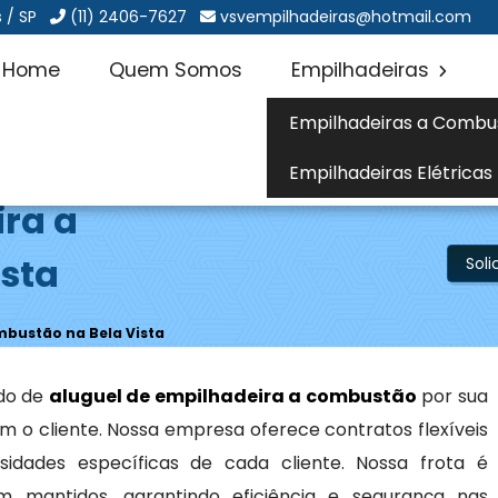
 / SP
(11) 2406-7627
vsvempilhadeiras@hotmail.com
Home
Quem Somos
Empilhadeiras
Empilhadeiras a Combu
Empilhadeiras Elétricas
ira a
sta
Sol
mbustão na Bela Vista
do de
aluguel de empilhadeira a combustão
por sua
 o cliente. Nossa empresa oferece contratos flexíveis
idades específicas de cada cliente. Nossa frota é
mantidos, garantindo eficiência e segurança nas