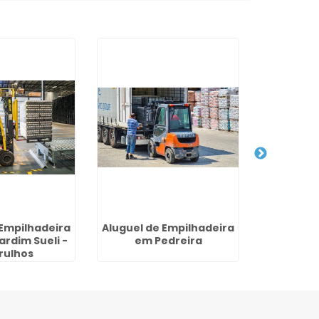
 Empilhadeira
Aluguel de Empilhadeira
Preç
ardim Sueli -
em Pedreira
Empilhad
rulhos
Belveder