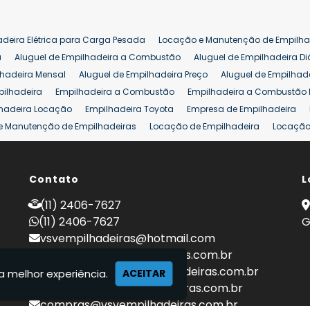
adeira Elétrica para Carga Pesada
Locação e Manutenção de Empilha
a
Aluguel de Empilhadeira a Combustão
Aluguel de Empilhadeira Di
lhadeira Mensal
Aluguel de Empilhadeira Preço
Aluguel de Empilhade
pilhadeira
Empilhadeira a Combustão
Empilhadeira a Combustão 
hadeira Locação
Empilhadeira Toyota
Empresa de Empilhadeira
e Manutenção de Empilhadeiras
Locação de Empilhadeira
Locação 
ara Hipermercados
Locação Empilhadeira para Mercados
Manuten
a Empilhadeiras
Peças de Empilhadeiras
Peças para Empilhadeiras
mprar Empilhadeira Elétrica
Contato
Comprar Empilhadeira Eletrica Usada
L
C
adas
Venda Empilhadeiras
Preço de Empilhadeira
Empilhadeira V
(11) 2406-7627
a 25 ton
Empilhadeira a Combustão 25 ton
Preço de Empilhadeira 2
(11) 2406-7627
G
vsvempilhadeiras@hotmail.com
locacao@vsvempilhadeiras.com.br
manutencao@vsvempilhadeiras.com.br
a melhor experiência.
ACEITAR
financeiro@vsvempilhadeiras.com.br
compras@vsvempilhadeiras.com.br