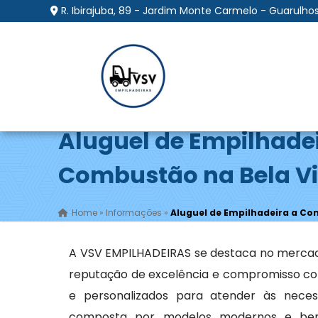
R. Ibirajuba, 89 - Jardim Monte Carmelo - Guarulhos
Aluguel de Empilhade
Combustão na Bela Vi
Home
»
Informações
»
Aluguel de Empilhadeira a Co
A VSV EMPILHADEIRAS se destaca no merca
reputação de excelência e compromisso com
e personalizados para atender às necess
composta por modelos modernos e bem 