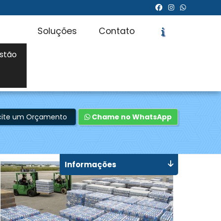
Soluções
Contato
stão
icite um Orçamento
Chame no WhatsApp
Informações