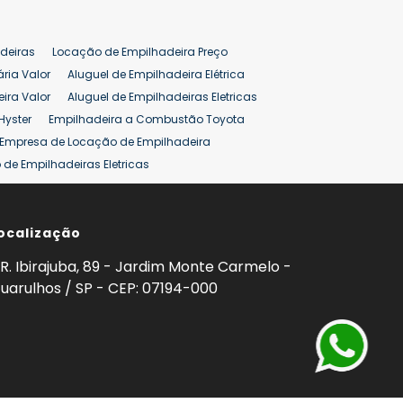
deiras
Locação de Empilhadeira Preço
ária Valor
Aluguel de Empilhadeira Elétrica
ira Valor
Aluguel de Empilhadeiras Eletricas
Hyster
Empilhadeira a Combustão Toyota
Empresa de Locação de Empilhadeira
de Empilhadeiras Eletricas
ção de Empilhadeiras
Preço Aluguel Empilhadeira
ocalização
omprar Empilhadeira Hyster
Venda de Empilhadeira
enda
Aluguel de Empilhadeira 25 ton
R. Ibirajuba, 89 - Jardim Monte Carmelo -
5 ton
Venda Empilhadeiras 25 ton
uarulhos / SP - CEP: 07194-000