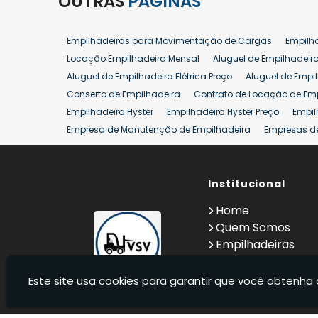
OUTRAS
PÁGINAS
Empilhadeiras para Movimentação de Cargas
Empilh
Locação Empilhadeira Mensal
Aluguel de Empilhadeir
Aluguel de Empilhadeira Elétrica Preço
Aluguel de Empi
Conserto de Empilhadeira
Contrato de Locação de Em
Empilhadeira Hyster
Empilhadeira Hyster Preço
Empil
Empresa de Manutenção de Empilhadeira
Empresas d
Locação Empilhadeira Hyster
Locação Empilhadeira p
Manutenção em Empilhadeiras
Manutenção Preventiv
Reforma de Empilhadeira
Comprar Empilhadeira
Institucional
Co
Venda de Empilhadeiras
Venda de Empilhadeiras Us
Home
Locação de Empilhadeira 25 ton
Comprar Empilhadeir
Quem Somos
Empilhadeiras
Contato
Informações
Este site usa cookies para garantir que você obtenha 