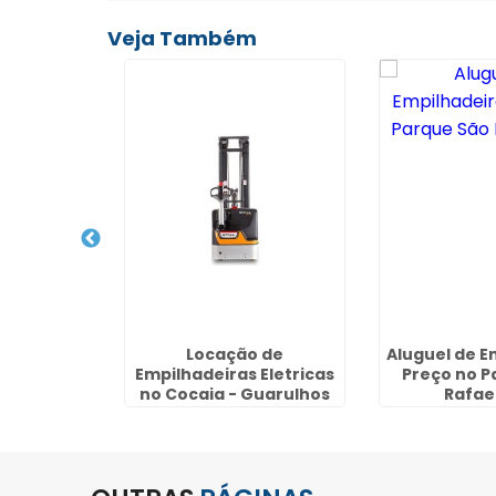
Veja Também
 de
Locação de
Aluguel de E
 Eletricas
Empilhadeiras Eletricas
Preço no P
Cardosos -
no Cocaia - Guarulhos
Rafael
hos