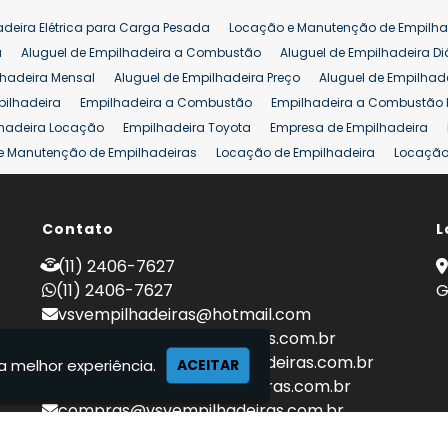
adeira Elétrica para Carga Pesada
Locação e Manutenção de Empilha
a
Aluguel de Empilhadeira a Combustão
Aluguel de Empilhadeira Di
lhadeira Mensal
Aluguel de Empilhadeira Preço
Aluguel de Empilhade
pilhadeira
Empilhadeira a Combustão
Empilhadeira a Combustão 
hadeira Locação
Empilhadeira Toyota
Empresa de Empilhadeira
e Manutenção de Empilhadeiras
Locação de Empilhadeira
Locação 
ara Hipermercados
Locação Empilhadeira para Mercados
Manuten
a Empilhadeiras
Peças de Empilhadeiras
Peças para Empilhadeiras
mprar Empilhadeira Elétrica
Contato
Comprar Empilhadeira Eletrica Usada
L
C
adas
Venda Empilhadeiras
Preço de Empilhadeira
Empilhadeira V
(11) 2406-7627
a 25 ton
Empilhadeira a Combustão 25 ton
Preço de Empilhadeira 2
(11) 2406-7627
G
vsvempilhadeiras@hotmail.com
locacao@vsvempilhadeiras.com.br
manutencao@vsvempilhadeiras.com.br
a melhor experiência.
ACEITAR
financeiro@vsvempilhadeiras.com.br
compras@vsvempilhadeiras.com.br