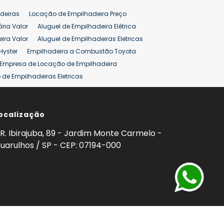
deiras
Locação de Empilhadeira Preço
ária Valor
Aluguel de Empilhadeira Elétrica
ira Valor
Aluguel de Empilhadeiras Eletricas
Hyster
Empilhadeira a Combustão Toyota
Empresa de Locação de Empilhadeira
de Empilhadeiras Eletricas
ção de Empilhadeiras
Preço Aluguel Empilhadeira
ocalização
omprar Empilhadeira Hyster
Venda de Empilhadeira
enda
Aluguel de Empilhadeira 25 ton
R. Ibirajuba, 89 - Jardim Monte Carmelo -
5 ton
Venda Empilhadeiras 25 ton
uarulhos / SP - CEP: 07194-000