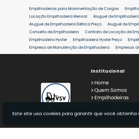
Empilhadeiras para Movimentação de Cargas
Empilh
Locação Empilhadeira Mensal
Aluguel de Empilhadeir
Aluguel de Empilhadeira Elétrica Preço
Aluguel de Empi
Conserto de Empilhadeira
Contrato de Locação de Em
Empilhadeira Hyster
Empilhadeira Hyster Preço
Empil
Empresa de Manutenção de Empilhadeira
Empresas d
Locação Empilhadeira Hyster
Locação Empilhadeira p
Manutenção em Empilhadeiras
Manutenção Preventiv
Reforma de Empilhadeira
Comprar Empilhadeira
Institucional
Co
Venda de Empilhadeiras
Venda de Empilhadeiras Us
Home
Locação de Empilhadeira 25 ton
Comprar Empilhadeir
Quem Somos
Empilhadeiras
Contato
Informações
Este site usa cookies para garantir que você obtenha 