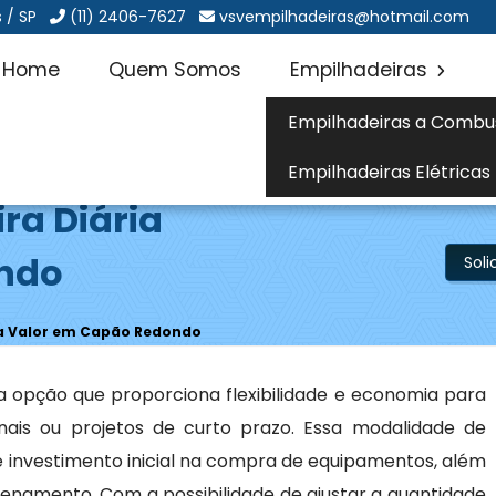
 / SP
(11) 2406-7627
vsvempilhadeiras@hotmail.com
Home
Quem Somos
Empilhadeiras
Empilhadeiras a Combu
Empilhadeiras Elétricas
ra Diária
ndo
Sol
ia Valor em Capão Redondo
 opção que proporciona flexibilidade e economia para
is ou projetos de curto prazo. Essa modalidade de
 investimento inicial na compra de equipamentos, além
namento. Com a possibilidade de ajustar a quantidade