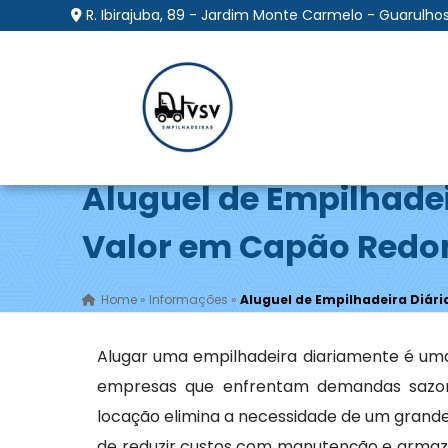
R. Ibirajuba, 89 - Jardim Monte Carmelo - Guarulhos
Aluguel de Empilhadei
Valor em Capão Redo
Home
»
Informações
»
Aluguel de Empilhadeira Diár
Alugar uma empilhadeira diariamente é uma
empresas que enfrentam demandas sazona
locação elimina a necessidade de um grande
de reduzir custos com manutenção e armaze