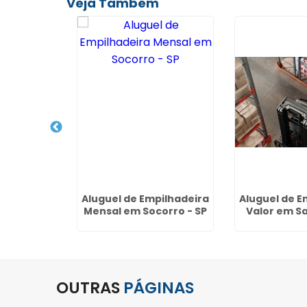
Veja Também
lhadeira
Aluguel de Empilhadeira
Aluguel de E
dos no
Mensal em Socorro - SP
Valor em S
idencial
rros -
hos
OUTRAS
PÁGINAS