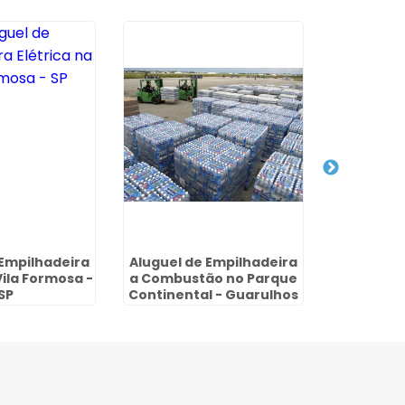
 Empilhadeira
Aluguel de Empilhadeira
Aluguel d
Vila Formosa -
a Combustão no Parque
no Parque
SP
Continental - Guarulhos
- G