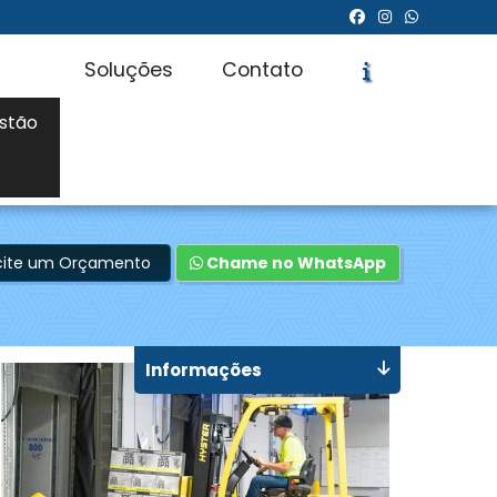
Soluções
Contato
stão
icite um Orçamento
Chame no WhatsApp
Informações