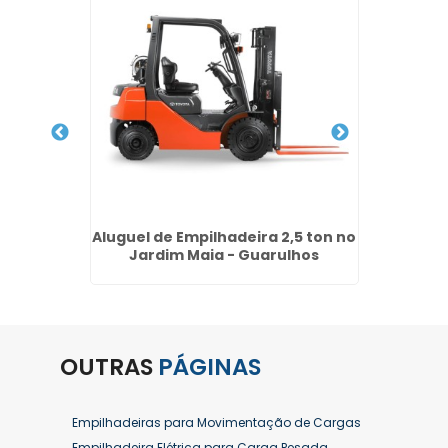
Cambuci
Aluguel de Empilhadeira 2,5 ton no
Locaçã
Jardim Maia - Guarulhos
OUTRAS
PÁGINAS
Empilhadeiras para Movimentação de Cargas
Empilhadeira Elétrica para Carga Pesada