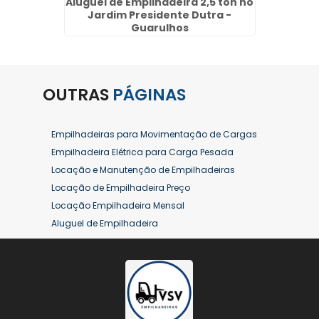
ra a
Aluguel de Empilhadeira 2,5 ton no
Empr
rema -
Jardim Presidente Dutra -
Jar
Guarulhos
OUTRAS
PÁGINAS
Empilhadeiras para Movimentação de Cargas
Empilhadeira Elétrica para Carga Pesada
Locação e Manutenção de Empilhadeiras
Locação de Empilhadeira Preço
Locação Empilhadeira Mensal
Aluguel de Empilhadeira
Aluguel de Empilhadeira a Combustão
Aluguel de Empilhadeira Diária Valor
Aluguel de Empilhadeira Elétrica
Aluguel de Empilhadeira Elétrica Preço
Aluguel de Empilhadeira Mensal